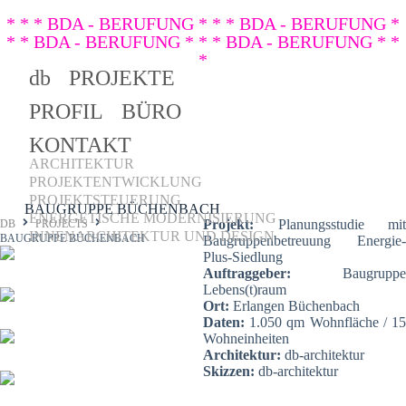
* * * BDA - BERUFUNG * * * BDA - BERUFUNG *
* * BDA - BERUFUNG * * * BDA - BERUFUNG * *
*
db
PROJEKTE
PROFIL
BÜRO
KONTAKT
ARCHITEKTUR
PROJEKTENTWICKLUNG
PROJEKTSTEUERUNG
BAUGRUPPE BÜCHENBACH
ENERGETISCHE MODERNISIERUNG
Projekt:
Planungsstudie mit
DB
PROJECTS
INNENARCHITEKTUR UND DESIGN
BAUGRUPPE BÜCHENBACH
Baugruppenbetreuung Energie-
Plus-Siedlung
Auftraggeber:
Baugruppe
Lebens(t)raum
Ort:
Erlangen Büchenbach
Daten:
1.050 qm Wohnfläche / 1
Wohneinheiten
Architektur:
db-architektur
Skizzen:
db-architektur