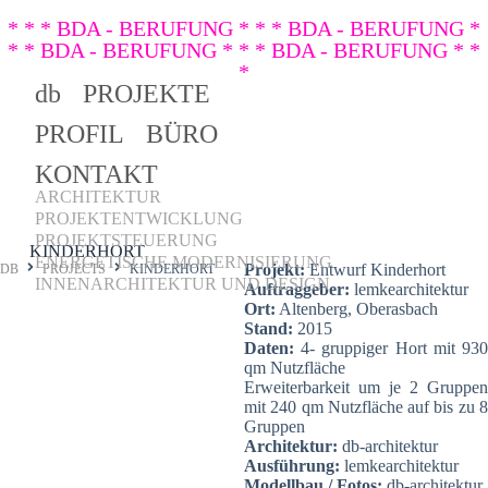
* * * BDA - BERUFUNG * * * BDA - BERUFUNG *
* * BDA - BERUFUNG * * * BDA - BERUFUNG * *
*
db
PROJEKTE
PROFIL
BÜRO
KONTAKT
ARCHITEKTUR
PROJEKTENTWICKLUNG
PROJEKTSTEUERUNG
KINDERHORT
ENERGETISCHE MODERNISIERUNG
Projekt:
Entwurf Kinderhort
DB
PROJECTS
KINDERHORT
INNENARCHITEKTUR UND DESIGN
Auftraggeber:
lemkearchitektur
Ort:
Altenberg, Oberasbach
Stand:
2015
Daten:
4- gruppiger Hort mit 930
qm Nutzfläche
Erweiterbarkeit um je 2 Gruppen
mit 240 qm Nutzfläche auf bis zu 8
Gruppen
Architektur:
db-architektur
Ausführung:
lemkearchitektur
Modellbau / Fotos:
db-architektur