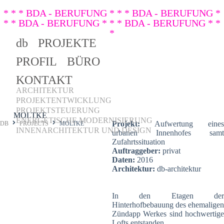
* * * BDA - BERUFUNG * * * BDA - BERUFUNG *
* * BDA - BERUFUNG * * * BDA - BERUFUNG * *
*
db
PROJEKTE
PROFIL
BÜRO
KONTAKT
ARCHITEKTUR
PROJEKTENTWICKLUNG
PROJEKTSTEUERUNG
MOLTKE
ENERGETISCHE MODERNISIERUNG
Projekt:
Aufwertung eines
DB
PROJECTS
MOLTKE
INNENARCHITEKTUR UND DESIGN
urbanen Innenhofes samt
Zufahrtssituation
Auftraggeber:
privat
Daten:
2016
Architektur:
db-architektur
In den Etagen der
Hinterhofbebauung des ehemaligen
Zündapp Werkes sind hochwertige
Lofts entstanden.